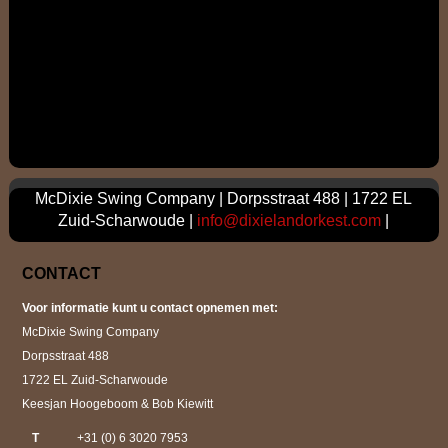
McDixie Swing Company | Dorpsstraat 488 | 1722 EL
Zuid-Scharwoude |
info@dixielandorkest.com
|
CONTACT
Voor informatie kunt u contact opnemen met:
McDixie Swing Company
Dorpsstraat 488
1722 EL Zuid-Scharwoude
Keesjan Hoogeboom & Bob Kiewitt
T
+31 (0) 6 3020 7953