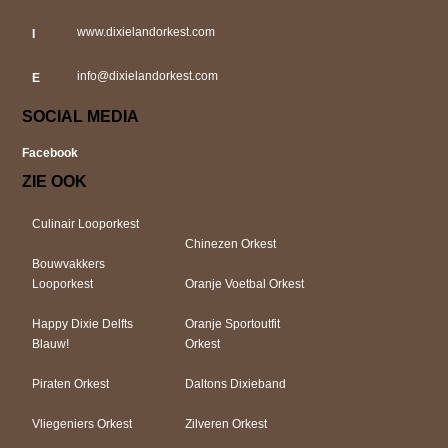
www.dixielandorkest.com
I
info@dixielandorkest.com
E
SOCIAL MEDIA
Facebook
ZIE OOK
Culinair Looporkest
Chinezen Orkest
Bouwvakkers
Looporkest
Oranje Voetbal Orkest
Happy Dixie Delfts
Oranje Sportoutfit
Blauw!
Orkest
Piraten Orkest
Daltons Dixieband
Vliegeniers Orkest
Zilveren Orkest