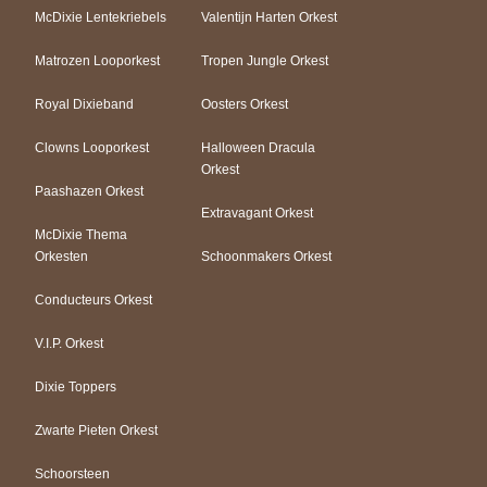
McDixie Lentekriebels
Valentijn Harten Orkest
Matrozen Looporkest
Tropen Jungle Orkest
Royal Dixieband
Oosters Orkest
Clowns Looporkest
Halloween Dracula
Orkest
Paashazen Orkest
Extravagant Orkest
McDixie Thema
Orkesten
Schoonmakers Orkest
Conducteurs Orkest
V.I.P. Orkest
Dixie Toppers
Zwarte Pieten Orkest
Schoorsteen